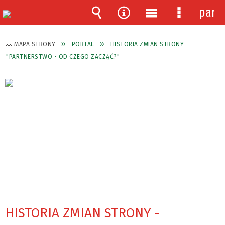
pane
Wyszukiwarka
Narzędzia
Menu
Menu
główne
szczegóło
MAPA STRONY
PORTAL
HISTORIA ZMIAN STRONY -
"PARTNERSTWO - OD CZEGO ZACZĄĆ?"
HISTORIA ZMIAN STRONY -