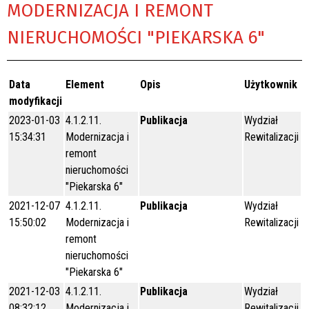
MODERNIZACJA I REMONT
NIERUCHOMOŚCI "PIEKARSKA 6"
Data
Element
Opis
Użytkownik
modyfikacji
2023-01-03
4.1.2.11.
Publikacja
Wydział
15:34:31
Modernizacja i
Rewitalizacji
remont
nieruchomości
"Piekarska 6"
2021-12-07
4.1.2.11.
Publikacja
Wydział
15:50:02
Modernizacja i
Rewitalizacji
remont
nieruchomości
"Piekarska 6"
2021-12-03
4.1.2.11.
Publikacja
Wydział
08:32:12
Modernizacja i
Rewitalizacji