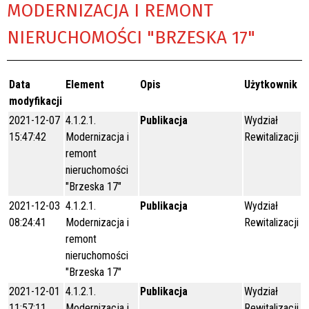
MODERNIZACJA I REMONT
NIERUCHOMOŚCI "BRZESKA 17"
Data
Element
Opis
Użytkownik
modyfikacji
2021-12-07
4.1.2.1.
Publikacja
Wydział
15:47:42
Modernizacja i
Rewitalizacji
remont
nieruchomości
"Brzeska 17"
2021-12-03
4.1.2.1.
Publikacja
Wydział
08:24:41
Modernizacja i
Rewitalizacji
remont
nieruchomości
"Brzeska 17"
2021-12-01
4.1.2.1.
Publikacja
Wydział
11:57:11
Modernizacja i
Rewitalizacji