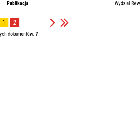
Publikacja
Wydział Rewi
1
2
nych dokumentów:
7