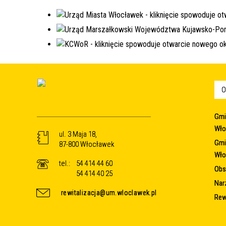
O
Gmi
Wło
ul. 3 Maja 18,
Gmi
87-800 Włocławek
Wło
tel.:
54 414 44 60
Obsz
54 414 40 25
Nar
rewitalizacja@um.wloclawek.pl
Rew