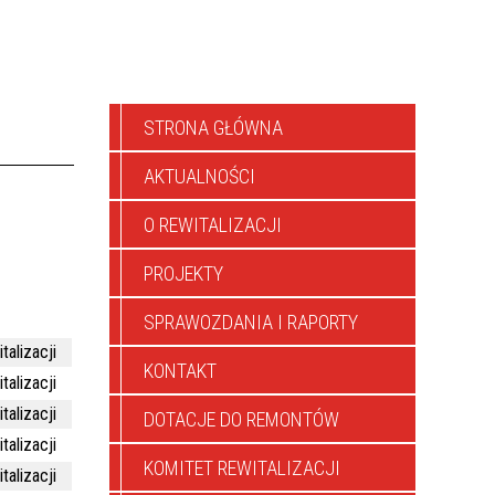
STRONA GŁÓWNA
AKTUALNOŚCI
O REWITALIZACJI
PROJEKTY
SPRAWOZDANIA I RAPORTY
talizacji
KONTAKT
talizacji
talizacji
DOTACJE DO REMONTÓW
talizacji
KOMITET REWITALIZACJI
talizacji