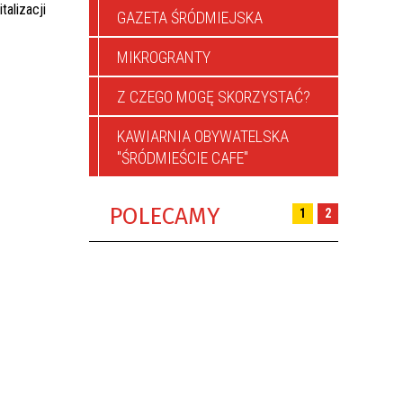
talizacji
GAZETA ŚRÓDMIEJSKA
MIKROGRANTY
Z CZEGO MOGĘ SKORZYSTAĆ?
KAWIARNIA OBYWATELSKA
"ŚRÓDMIEŚCIE CAFE"
POLECAMY
1
2