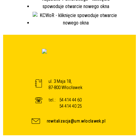
ul. 3 Maja 18,
87-800 Włocławek
tel.:
54 414 44 60
54 414 40 25
rewitalizacja@um.wloclawek.pl