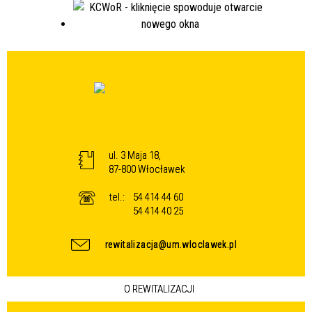
ul. 3 Maja 18,
87-800 Włocławek
tel.:
54 414 44 60
54 414 40 25
rewitalizacja@um.wloclawek.pl
O REWITALIZACJI