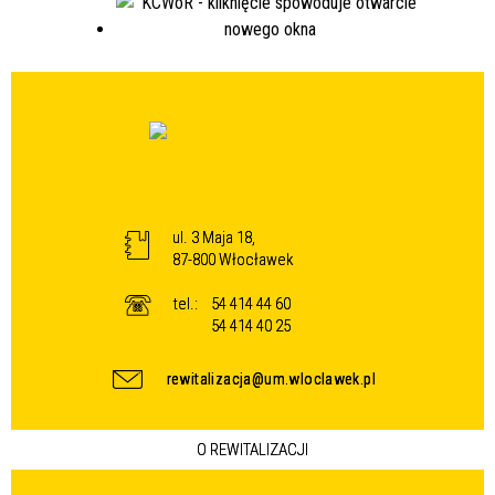
ul. 3 Maja 18,
87-800 Włocławek
tel.:
54 414 44 60
54 414 40 25
rewitalizacja@um.wloclawek.pl
O REWITALIZACJI