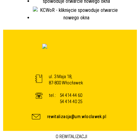
ul. 3 Maja 18,
87-800 Włocławek
tel.:
54 414 44 60
54 414 40 25
rewitalizacja@um.wloclawek.pl
O REWITALIZACJI