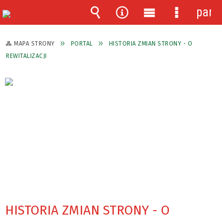
pane
Wyszukiwarka
Narzędzia
Menu
Menu
główne
szczegóło
MAPA STRONY
PORTAL
HISTORIA ZMIAN STRONY - O
REWITALIZACJI
HISTORIA ZMIAN STRONY - O