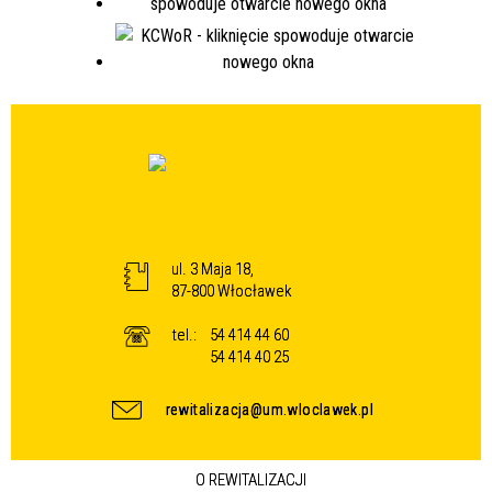
ul. 3 Maja 18,
87-800 Włocławek
tel.:
54 414 44 60
54 414 40 25
rewitalizacja@um.wloclawek.pl
O REWITALIZACJI