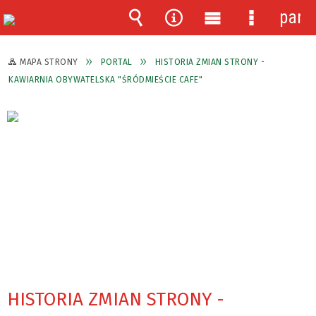
pane
Wyszukiwarka
Narzędzia
Menu
Menu
główne
szczegóło
MAPA STRONY
PORTAL
HISTORIA ZMIAN STRONY -
KAWIARNIA OBYWATELSKA "ŚRÓDMIEŚCIE CAFE"
HISTORIA ZMIAN STRONY -