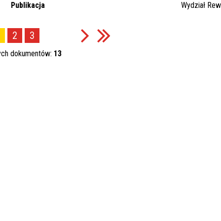
Publikacja
Wydział Rewi
2
3
ych dokumentów:
13