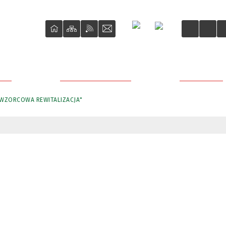
ŚCI
O REWITALIZACJI
PROJEKTY
"WZORCOWA REWITALIZACJA"