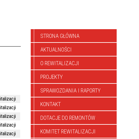
STRONA GŁÓWNA
AKTUALNOŚCI
O REWITALIZACJI
PROJEKTY
SPRAWOZDANIA I RAPORTY
talizacji
KONTAKT
talizacji
talizacji
DOTACJE DO REMONTÓW
talizacji
KOMITET REWITALIZACJI
talizacji