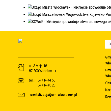
O
Gmi
Wło
ul. 3 Maja 18,
Gmi
87-800 Włocławek
Wło
tel.:
54 414 44 60
Obsz
54 414 40 25
Nar
rewitalizacja@um.wloclawek.pl
Rew