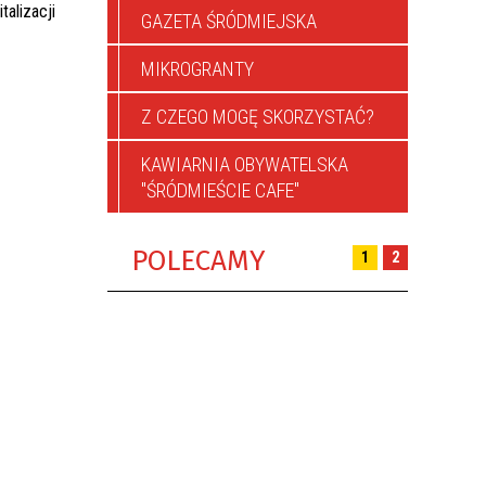
talizacji
GAZETA ŚRÓDMIEJSKA
MIKROGRANTY
Z CZEGO MOGĘ SKORZYSTAĆ?
KAWIARNIA OBYWATELSKA
"ŚRÓDMIEŚCIE CAFE"
POLECAMY
1
2