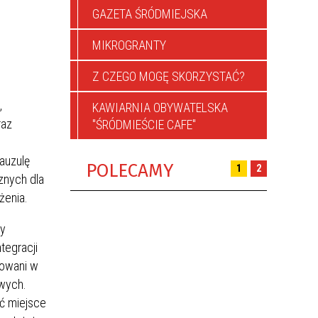
GAZETA ŚRÓDMIEJSKA
MIKROGRANTY
Z CZEGO MOGĘ SKORZYSTAĆ?
,
KAWIARNIA OBYWATELSKA
raz
"ŚRÓDMIEŚCIE CAFE"
lauzulę
POLECAMY
1
2
znych dla
żenia.
ty
tegracji
żowani w
owych.
yć miejsce