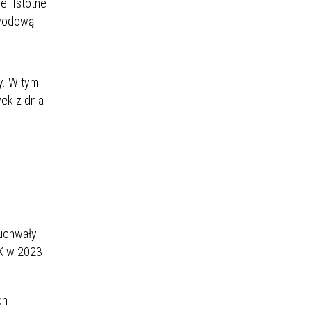
e. Istotne
awodową.
y. W tym
ek z dnia
o
 uchwały
ZK w 2023
ch