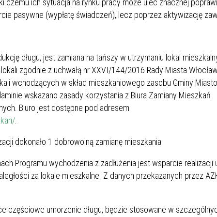
ięki czemu ich sytuacja na rynku pracy może ulec znacznej poprawi
parcie pasywne (wypłatę świadczeń), lecz poprzez aktywizację z
kcję długu, jest zamiana na tańszy w utrzymaniu lokal mieszkaln
 lokali zgodnie z uchwałą nr XXVI/144/2016 Rady Miasta Włocław
lokali wchodzących w skład mieszkaniowego zasobu Gminy Miast
minie wskazano zasady korzystania z Biura Zamiany Mieszkań
ych. Biuro jest dostępne pod adresem
zkan/
.
zacji dokonało 1 dobrowolną zamianę mieszkania.
mach Programu wychodzenia z zadłużenia jest wsparcie realizacji
aległości za lokale mieszkalne. Z danych przekazanych przez A
jące częściowe umorzenie długu, będzie stosowane w szczególny