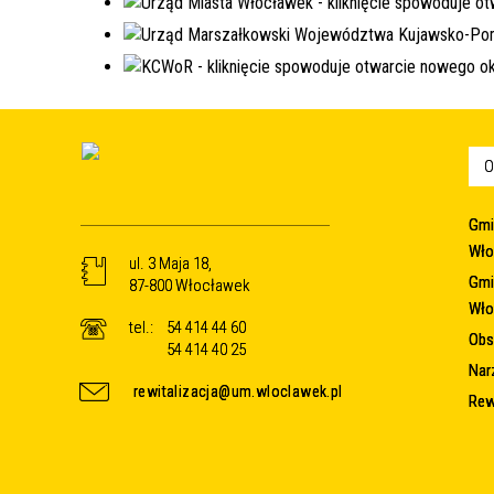
O
Gmi
Wło
ul. 3 Maja 18,
Gmi
87-800 Włocławek
Wło
tel.:
54 414 44 60
Obsz
54 414 40 25
Nar
rewitalizacja@um.wloclawek.pl
Rew