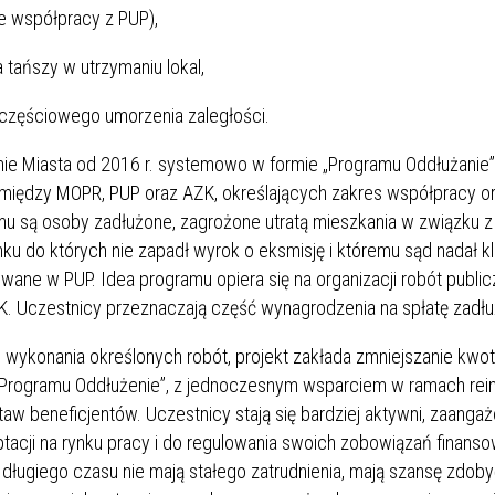
 współpracy z PUP),
tańszy w utrzymaniu lokal,
 częściowego umorzenia zaległości.
nie Miasta od 2016 r. systemowo w formie „Programu Oddłużanie”
między MOPR, PUP oraz AZK, określających zakres współpracy o
mu są osoby zadłużone, zagrożone utratą mieszkania w związku z
nku do których nie zapadł wyrok o eksmisję i któremu sąd nadał k
owane w PUP. Idea programu opiera się na organizacji robót public
. Uczestnicy przeznaczają część wynagrodzenia na spłatę zadłu
i wykonania określonych robót, projekt zakłada zmniejszanie kwo
Programu Oddłużenie”, z jednoczesnym wsparciem w ramach rein
aw beneficjentów. Uczestnicy stają się bardziej aktywni, zaanga
ptacji na rynku pracy i do regulowania swoich zobowiązań finans
ie długiego czasu nie mają stałego zatrudnienia, mają szansę zdob