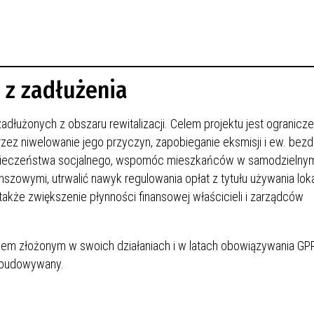
 z zadłużenia
adłużonych z obszaru rewitalizacji. Celem projektu jest ogranicze
zez niwelowanie jego przyczyn, zapobieganie eksmisji i ew. bez
ezpieczeństwa socjalnego, wspomóc mieszkańców w samodzielny
zowymi, utrwalić nawyk regulowania opłat z tytułu używania loka
akże zwiększenie płynności finansowej właścicieli i zarządców
iem złożonym w swoich działaniach i w latach obowiązywania GPR
ozbudowywany.