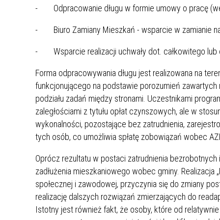
- Odpracowanie długu w formie umowy o pracę (we
- Biuro Zamiany Mieszkań - wsparcie w zamianie na 
- Wsparcie realizacji uchwały dot. całkowitego lub
Forma odpracowywania długu jest realizowana na tere
funkcjonującego na podstawie porozumień zawartych 
podziału zadań między stronami. Uczestnikami progra
zaległościami z tytułu opłat czynszowych, ale w stosu
wykonalności, pozostające bez zatrudnienia, zarejestr
tych osób, co umożliwia spłatę zobowiązań wobec AZK
Oprócz rezultatu w postaci zatrudnienia bezrobotnych 
zadłużenia mieszkaniowego wobec gminy. Realizacja „
społecznej i zawodowej, przyczynia się do zmiany post
realizację dalszych rozwiązań zmierzających do reada
Istotny jest również fakt, że osoby, które od relatywn