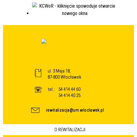
ul. 3 Maja 18,
87-800 Włocławek
tel.:
54 414 44 60
54 414 40 25
rewitalizacja@um.wloclawek.pl
O REWITALIZACJI