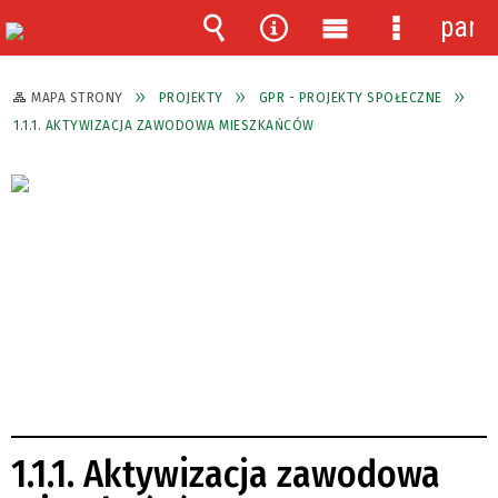
pane
Wyszukiwarka
Narzędzia
Menu
Menu
główne
szczegóło
MAPA STRONY
PROJEKTY
GPR - PROJEKTY SPOŁECZNE
1.1.1. AKTYWIZACJA ZAWODOWA MIESZKAŃCÓW
1.1.1. Aktywizacja zawodowa