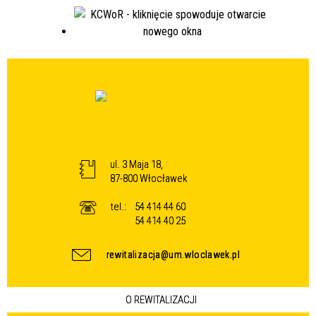
ul. 3 Maja 18,
87-800 Włocławek
tel.:
54 414 44 60
54 414 40 25
rewitalizacja@um.wloclawek.pl
O REWITALIZACJI