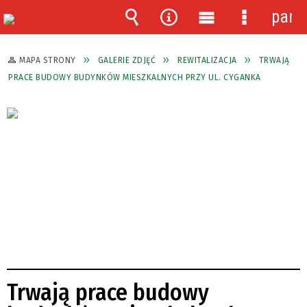
pane
Wyszukiwarka
Narzędzia
Menu
Menu
główne
szczegóło
MAPA STRONY
GALERIE ZDJĘĆ
REWITALIZACJA
TRWAJĄ
PRACE BUDOWY BUDYNKÓW MIESZKALNYCH PRZY UL. CYGANKA
Trwają prace budowy