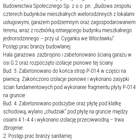
Budownictwa Społecznego Sp. z o.o. pn.: „Budowa zespołu
czterech budynków mieszkalnych wielorodzinnych z lokalami
usługowymi, garażem podziemnym oraz zagospodarowaniem
terenu, wraz z rozbiórką istniejącego budynku mieszkalnego
jednorodzinnego – przy ul. Cyganka we Włocławku”:
Postęp prac branży budowlanej:
Hala garażowa: zazbrojono i zabetonowano ścianą garażu w
osi G.2 oraz rozpoczęto izolacje pionowe tej ściany
Bud. 3: Zabetonowano do końca strop P-014 w części na
piwnicą. Zakończono izolacje pionowe i wykonano zasypki
ścian fundamentowych pod wykonanie fragmentu płyty P-014
na gruncie.
Bud. 4: Zabetonowano podszybie oraz płytę pod klatkę
schodową, wylano „chudziak” pod płytę na gruncie między
osiami 4.1-4.4 i wykonano izolację przeciwwodną – trwa
zbrojenie.
2. Postęp prac branży sanitarnej: