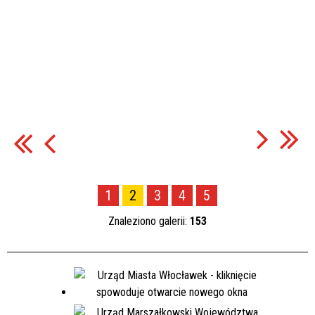
1
2
3
4
5
Znaleziono galerii:
153