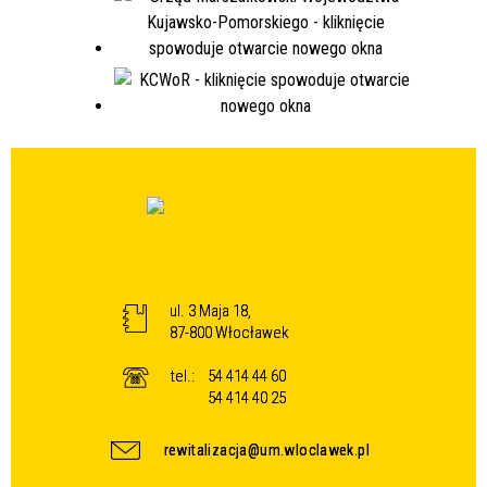
ul. 3 Maja 18,
87-800 Włocławek
tel.:
54 414 44 60
54 414 40 25
rewitalizacja@um.wloclawek.pl