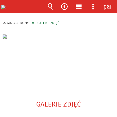
pane
Wyszukiwarka
Narzędzia
Menu
Menu
główne
szczegóło
MAPA STRONY
GALERIE ZDJĘĆ
GALERIE ZDJĘĆ