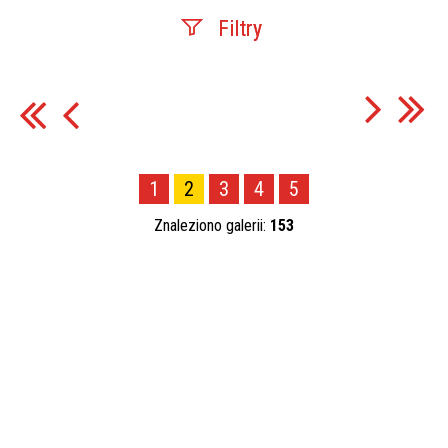
Filtry
Fraza
Kategoria
1
2
3
4
5
Znaleziono galerii:
153
Publikacja od
—