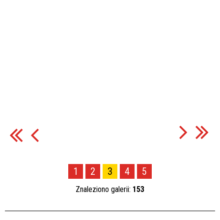
1
2
3
4
5
Znaleziono galerii:
153