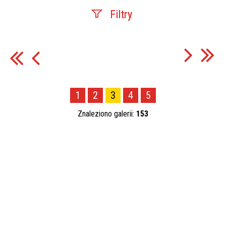
Filtry
Fraza
Kategoria
1
2
3
4
5
Znaleziono galerii:
153
Publikacja od
—