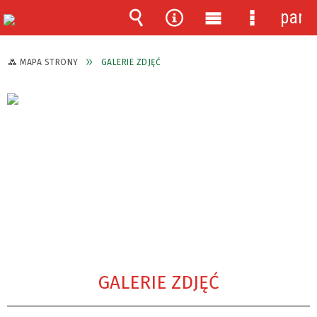
pane
Wyszukiwarka
Narzędzia
Menu
Menu
główne
szczegóło
MAPA STRONY
GALERIE ZDJĘĆ
GALERIE ZDJĘĆ