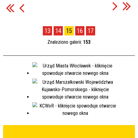
13
14
15
16
17
Znaleziono galerii:
153