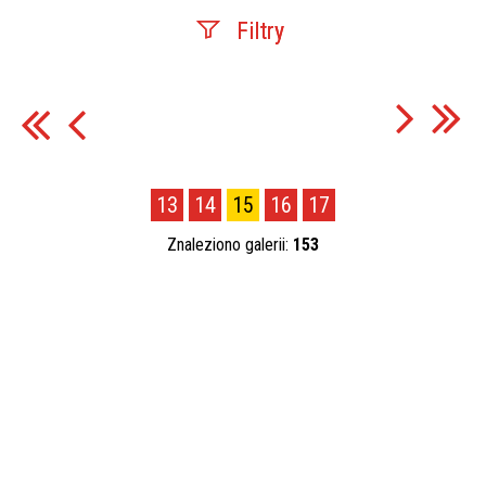
Filtry
Fraza
Kategoria
13
14
15
16
17
Znaleziono galerii:
153
Publikacja od
—