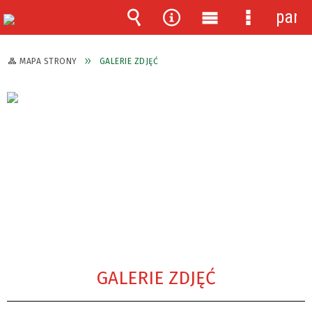
pane
Wyszukiwarka
Narzędzia
Menu
Menu
główne
szczegóło
MAPA STRONY
GALERIE ZDJĘĆ
GALERIE ZDJĘĆ