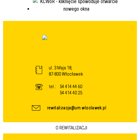
ul. 3 Maja 18,
87-800 Włocławek
tel.:
54 414 44 60
54 414 40 25
rewitalizacja@um.wloclawek.pl
O REWITALIZACJI