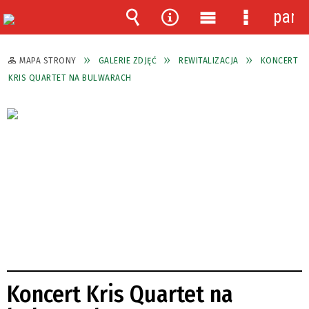
pane
Wyszukiwarka
Narzędzia
Menu
Menu
główne
szczegóło
MAPA STRONY
GALERIE ZDJĘĆ
REWITALIZACJA
KONCERT
KRIS QUARTET NA BULWARACH
Koncert Kris Quartet na