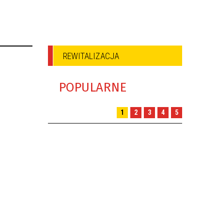
REWITALIZACJA
POPULARNE
1
2
3
4
5