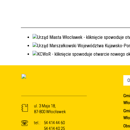
O
Gmi
Wło
ul. 3 Maja 18,
Gmi
87-800 Włocławek
Wło
tel.:
54 414 44 60
Obsz
54 414 40 25