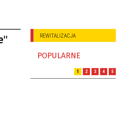
REWITALIZACJA
e"
POPULARNE
1
2
3
4
5