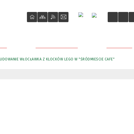
ŚCI
O REWITALIZACJI
PROJEKTY
UDOWANIE WŁOCŁAWKA Z KLOCKÓW LEGO W "ŚRÓDMIEŚCIE CAFE"