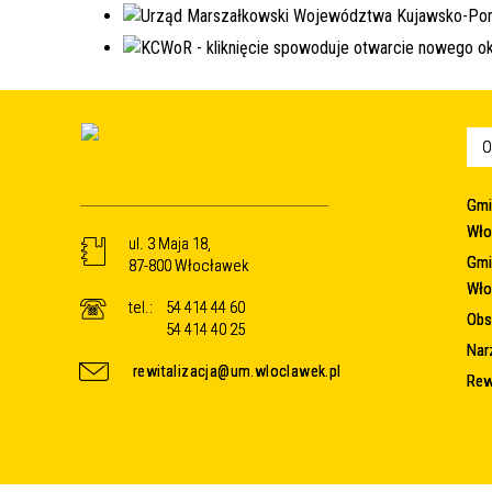
O
Gmi
Wło
ul. 3 Maja 18,
Gmi
87-800 Włocławek
Wło
tel.:
54 414 44 60
Obsz
54 414 40 25
Nar
rewitalizacja@um.wloclawek.pl
Rew