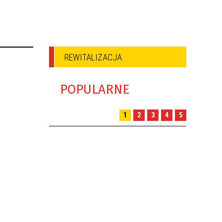
REWITALIZACJA
POPULARNE
1
2
3
4
5