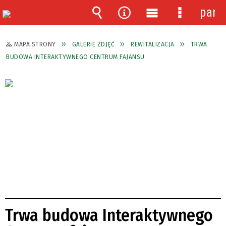
pane
Wyszukiwarka
Narzędzia
Menu
Menu
główne
szczegóło
MAPA STRONY
GALERIE ZDJĘĆ
REWITALIZACJA
TRWA
BUDOWA INTERAKTYWNEGO CENTRUM FAJANSU
Trwa budowa Interaktywnego