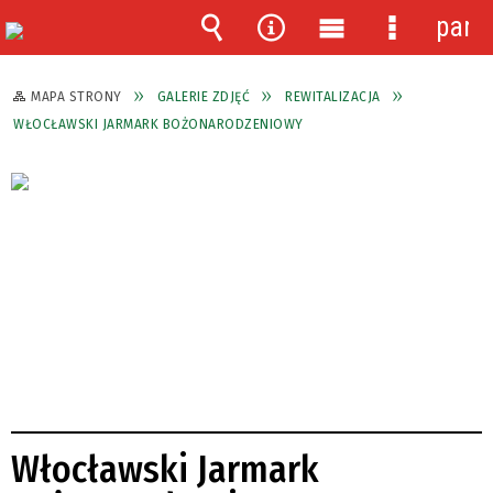
pane
Wyszukiwarka
Narzędzia
Menu
Menu
główne
szczegóło
MAPA STRONY
GALERIE ZDJĘĆ
REWITALIZACJA
WŁOCŁAWSKI JARMARK BOŻONARODZENIOWY
Włocławski Jarmark