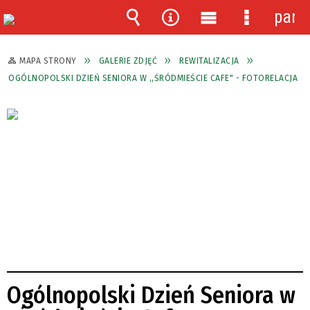
pane
Wyszukiwarka
Narzędzia
Menu
Menu
główne
szczegóło
MAPA STRONY
GALERIE ZDJĘĆ
REWITALIZACJA
OGÓLNOPOLSKI DZIEŃ SENIORA W ,,ŚRÓDMIEŚCIE CAFE" - FOTORELACJA
Ogólnopolski Dzień Seniora w