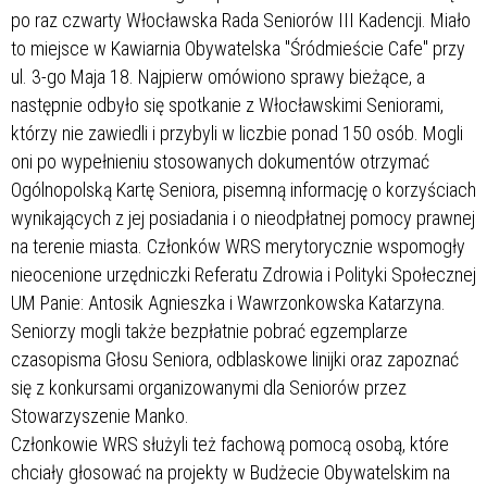
po raz czwarty Włocławska Rada Seniorów III Kadencji. Miało
to miejsce w
Kawiarnia Obywatelska "Śródmieście Cafe"
przy
ul. 3-go Maja 18. Najpierw omówiono sprawy bieżące, a
następnie odbyło się spotkanie z Włocławskimi Seniorami,
którzy nie zawiedli i przybyli w liczbie ponad 150 osób. Mogli
oni po wypełnieniu stosowanych dokumentów otrzymać
Ogólnopolską Kartę Seniora, pisemną informację o korzyściach
wynikających z jej posiadania i o nieodpłatnej pomocy prawnej
na terenie miasta. Członków WRS merytorycznie wspomogły
nieocenione urzędniczki Referatu Zdrowia i Polityki Społecznej
UM Panie: Antosik Agnieszka i Wawrzonkowska Katarzyna.
Seniorzy mogli także bezpłatnie pobrać egzemplarze
czasopisma Głosu Seniora, odblaskowe linijki oraz zapoznać
się z konkursami organizowanymi dla Seniorów przez
Stowarzyszenie Manko.
Członkowie WRS służyli też fachową pomocą osobą, które
chciały głosować na projekty w Budżecie Obywatelskim na