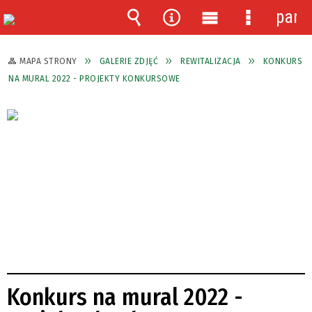
pane
Wyszukiwarka
Narzędzia
Menu
Menu
główne
szczegóło
MAPA STRONY
GALERIE ZDJĘĆ
REWITALIZACJA
KONKURS
NA MURAL 2022 - PROJEKTY KONKURSOWE
Konkurs na mural 2022 -