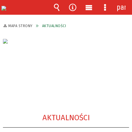
pane
Wyszukiwarka
Narzędzia
Menu
Menu
główne
szczegóło
MAPA STRONY
AKTUALNOŚCI
AKTUALNOŚCI