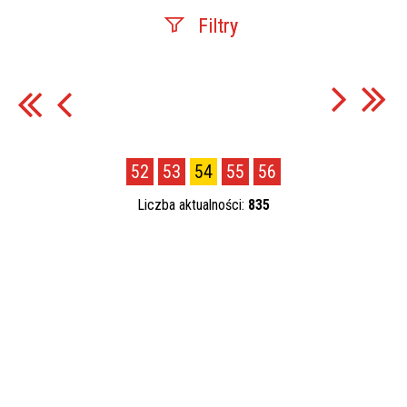
Filtry
Szukana fraza
Data publikacji
52
53
54
55
56
—
Liczba aktualności:
835
Kategoria