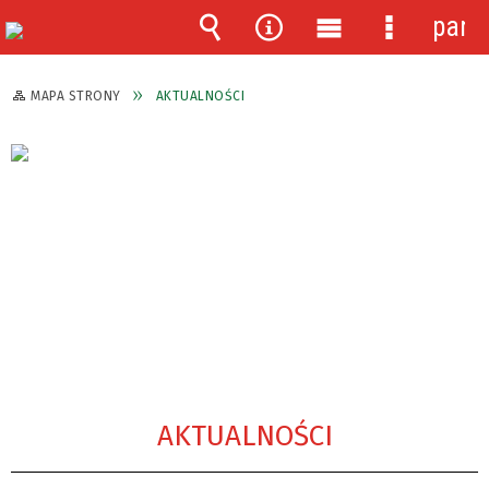
pane
Wyszukiwarka
Narzędzia
Menu
Menu
główne
szczegóło
MAPA STRONY
AKTUALNOŚCI
AKTUALNOŚCI