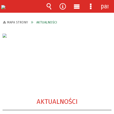
pane
Wyszukiwarka
Narzędzia
Menu
Menu
główne
szczegóło
MAPA STRONY
AKTUALNOŚCI
AKTUALNOŚCI