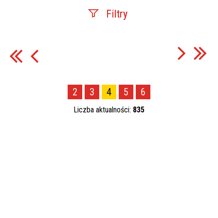
Filtry
Szukana fraza
Data publikacji
2
3
4
5
6
—
Liczba aktualności:
835
Kategoria