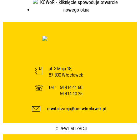
ul. 3 Maja 18,
87-800 Włocławek
tel.:
54 414 44 60
54 414 40 25
rewitalizacja@um.wloclawek.pl
O REWITALIZACJI