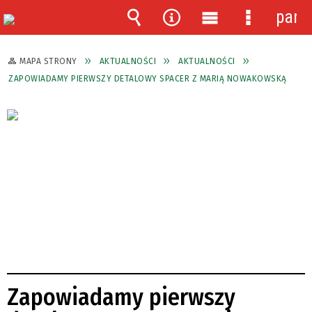
pane
Wyszukiwarka
Narzędzia
Menu
Menu
główne
szczegóło
MAPA STRONY
AKTUALNOŚCI
AKTUALNOŚCI
ZAPOWIADAMY PIERWSZY DETALOWY SPACER Z MARIĄ NOWAKOWSKĄ
Zapowiadamy pierwszy