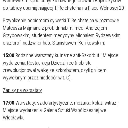
Wasilewskim spod budynku dawnego browaru Bojańczyków
do tablicy upamiętniającej T. Reichsteina na Placu Wolnosci 20
Przybliżenie odbiorcom sylwetki T. Reichsteina w rozmowie
Mateusza Majmana z prof. dr hab. n. med. Andrzejem
Grzybowskim, studentem medycyny Michałem Rydzewskim
oraz prof. nadzw. dr hab. Stanisławem Kunikowskim.
15:00
Rodzinne warsztaty kulinarne anti-Szkorbut | Miejsce
wydarzenia: Restauracja Dziedziniec (noblista
zrewolucjonował walkę ze szkorbutem, czyli gnilcem
wywołanym przez niedobór wit. C).
Zapisy na warsztaty
17:00
Warsztaty: szkło artystyczne, mozaika, kolaż, witraż |
Miejsce wydarzenia: Galeria Sztuki Współczesnej we
Włocławku