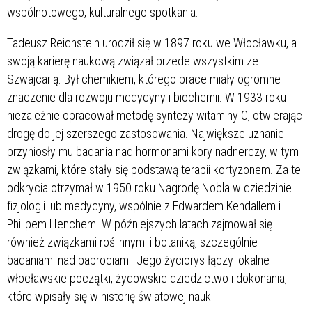
wspólnotowego, kulturalnego spotkania.
Tadeusz Reichstein urodził się w 1897 roku we Włocławku, a
swoją karierę naukową związał przede wszystkim ze
Szwajcarią. Był chemikiem, którego prace miały ogromne
znaczenie dla rozwoju medycyny i biochemii. W 1933 roku
niezależnie opracował metodę syntezy witaminy C, otwierając
drogę do jej szerszego zastosowania. Największe uznanie
przyniosły mu badania nad hormonami kory nadnerczy, w tym
związkami, które stały się podstawą terapii kortyzonem. Za te
odkrycia otrzymał w 1950 roku Nagrodę Nobla w dziedzinie
fizjologii lub medycyny, wspólnie z Edwardem Kendallem i
Philipem Henchem. W późniejszych latach zajmował się
również związkami roślinnymi i botaniką, szczególnie
badaniami nad paprociami. Jego życiorys łączy lokalne
włocławskie początki, żydowskie dziedzictwo i dokonania,
które wpisały się w historię światowej nauki.