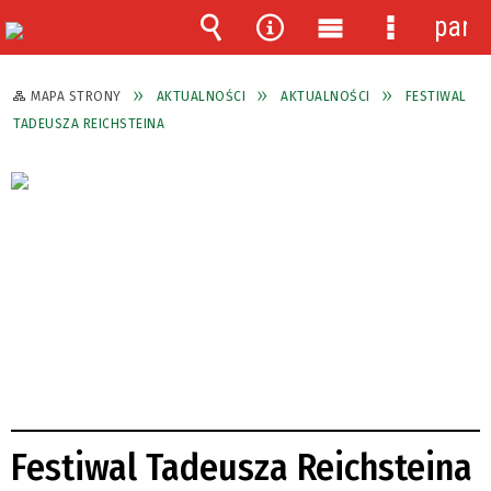
pane
Wyszukiwarka
Narzędzia
Menu
Menu
główne
szczegóło
MAPA STRONY
AKTUALNOŚCI
AKTUALNOŚCI
FESTIWAL
TADEUSZA REICHSTEINA
Festiwal Tadeusza Reichsteina