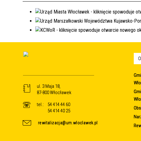
O
Gmi
Wło
ul. 3 Maja 18,
Gmi
87-800 Włocławek
Wło
tel.:
54 414 44 60
Obsz
54 414 40 25
Nar
rewitalizacja@um.wloclawek.pl
Rew