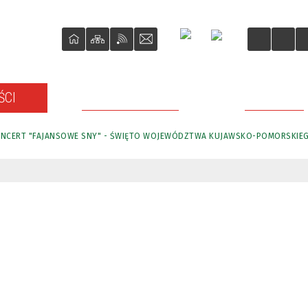
ŚCI
O REWITALIZACJI
PROJEKTY
NCERT "FAJANSOWE SNY" - ŚWIĘTO WOJEWÓDZTWA KUJAWSKO-POMORSKIE