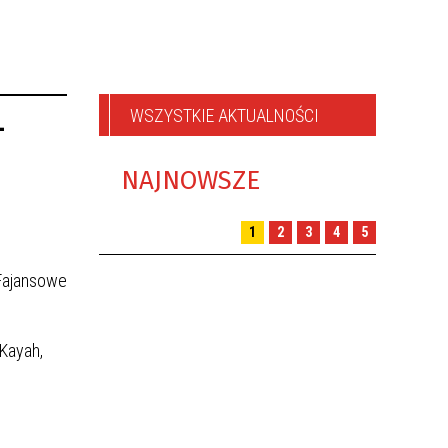
WSZYSTKIE AKTUALNOŚCI
-
NAJNOWSZE
1
2
3
4
5
„Fajansowe
 Kayah,