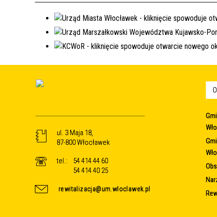
O
Gmi
Wło
ul. 3 Maja 18,
Gmi
87-800 Włocławek
Wło
tel.:
54 414 44 60
Obsz
54 414 40 25
Nar
rewitalizacja@um.wloclawek.pl
Rew