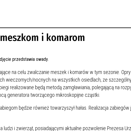
o meszkom i komarom
ające na celu zwalczanie meszek i komarów w tym sezonie. Opry
h wieczornych/nocnych na wszystkich osiedlach, ze szczegól
biegi realizowane będą metodą zamgławiania, polegającą na rozpy
ocą generatora tworzącego mikroskopijne cząstki.
iegom będzie również towarzyszył hałas. Realizacja zabiegów 
 ludzi i zwierząt, posiadającymi aktualne pozwolenie Prezesa Ur