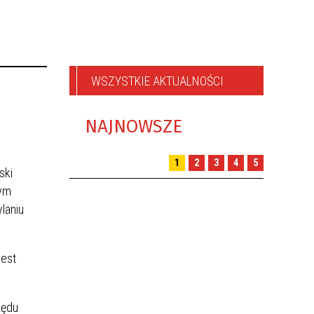
WSZYSTKIE AKTUALNOŚCI
NAJNOWSZE
1
2
3
4
5
ski
nym
laniu
jest
zędu