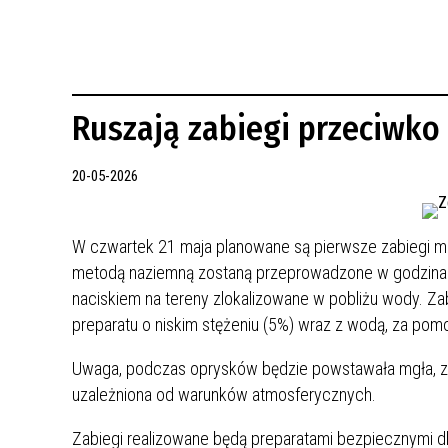
REWITALIZACJA PRZED ROKIEM 2018
Ruszają zabiegi przeciwk
20-05-2026
W czwartek 21 maja planowane są pierwsze zabiegi m
metodą naziemną zostaną przeprowadzone w godzinac
naciskiem na tereny zlokalizowane w pobliżu wody. Za
preparatu o niskim stężeniu (5%) wraz z wodą, za pom
Uwaga, podczas oprysków będzie powstawała mgła, zab
uzależniona od warunków atmosferycznych.
Zabiegi realizowane będą preparatami bezpiecznymi dla