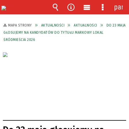
pane
Wyszukiwarka
Narzędzia
Menu
Menu
główne
szczegóło
MAPA STRONY
AKTUALNOŚCI
AKTUALNOŚCI
DO 23 MAJA
GŁOSUJEMY NA KANDYDATÓW DO TYTUŁU MARKOWY LOKAL
ŚRÓDMIEŚCIA 2026