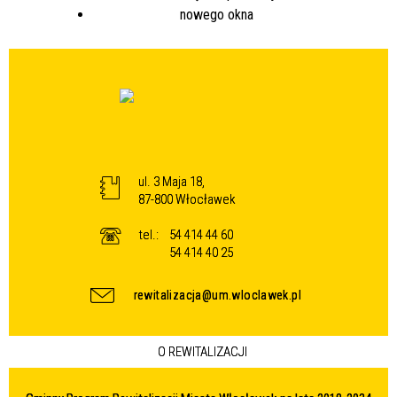
ul. 3 Maja 18,
87-800 Włocławek
tel.:
54 414 44 60
54 414 40 25
rewitalizacja@um.wloclawek.pl
O REWITALIZACJI