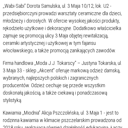
,,Wabi-Sabi” Dorota Samulska, ul. 3 Maja 10/12, lok. U2 -
przedsiębiorczyni prowadzi warsztaty ceramiczne dla dzieci,
młodzieży i dorosłych. W ofercie wysokiej jakości produkty,
rękodzieło użytkowe i dekoracyjne. Dodatkowo właścicielka
zajmuje się promocją ulicy 3 Maja objętej rewitalizacją,
ceramiki artystycznej i użytkowej w tym fajansu
włocławskiego, a także promocją zanikających zawodów.
Firma handlowa ,,Moda J.J. Tokarscy” – Justyna Tokarska, ul.
3 Maja 33 - sklep ,,Akcent” oferuje markową odzież damską,
wybranych, najlepszych polskich i zagranicznych
producentów. Odzież cechuje się przede wszystkim
doskonałą jakością, a także ciekawą i ponadczasową
stylistyką.
Kawiarnia ,,Miodnia” Alicja Pszczolińska, ul. 3 Maja 1 - jest to
rodzinna kawiarnia w klimacie pszczelarskim prowadzona od
2018 roku, realizująca również działalność edukacyjną. Łączy