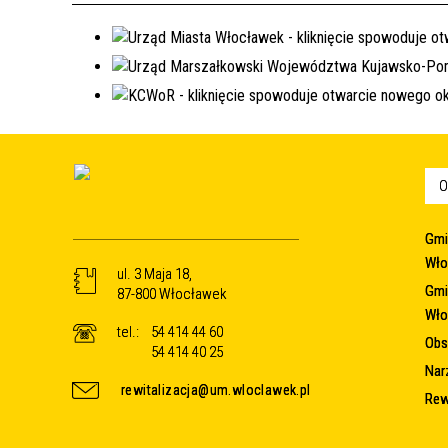
O
Gmi
Wło
ul. 3 Maja 18,
Gmi
87-800 Włocławek
Wło
tel.:
54 414 44 60
Obsz
54 414 40 25
Nar
rewitalizacja@um.wloclawek.pl
Rew