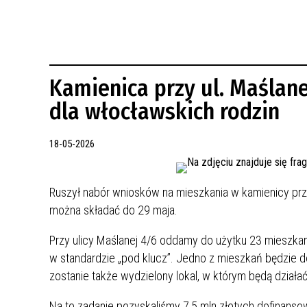
REWITALIZACJA PRZED ROKIEM 2018
Kamienica przy ul. Maślan
dla włocławskich rodzin
18-05-2026
Ruszył nabór wniosków na mieszkania w kamienicy przy
można składać do 29 maja.
Przy ulicy Maślanej 4/6 oddamy do użytku 23 mieszka
w standardzie „pod klucz”. Jedno z mieszkań będzie 
zostanie także wydzielony lokal, w którym będą działać
Na to zadanie pozyskaliśmy 7,5 mln złotych dofinans