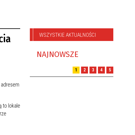
WSZYSTKIE AKTUALNOŚCI
cia
NAJNOWSZE
1
2
3
4
5
m adresem
 to lokale
rze