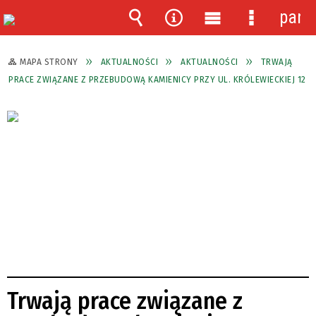
pane
Wyszukiwarka
Narzędzia
Menu
Menu
główne
szczegóło
MAPA STRONY
AKTUALNOŚCI
AKTUALNOŚCI
TRWAJĄ
PRACE ZWIĄZANE Z PRZEBUDOWĄ KAMIENICY PRZY UL. KRÓLEWIECKIEJ 12
Trwają prace związane z