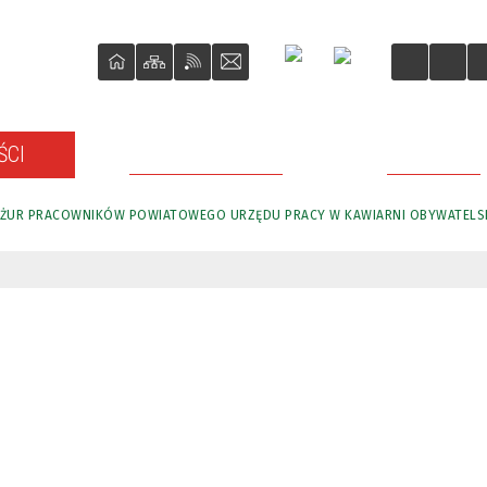
ŚCI
O REWITALIZACJI
PROJEKTY
ŻUR PRACOWNIKÓW POWIATOWEGO URZĘDU PRACY W KAWIARNI OBYWATELSK