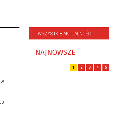
WSZYSTKIE AKTUALNOŚCI
NAJNOWSZE
1
2
3
4
5
ów
ub