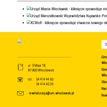
O
Gmi
Wło
ul. 3 Maja 18,
Gmi
87-800 Włocławek
Wło
tel.:
54 414 44 60
Obsz
54 414 40 25
Nar
rewitalizacja@um.wloclawek.pl
Rew