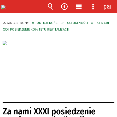
pane
Wyszukiwarka
Narzędzia
Menu
Menu
główne
szczegóło
MAPA STRONY
AKTUALNOŚCI
AKTUALNOŚCI
ZA NAMI
XXXI POSIEDZENIE KOMITETU REWITALIZACJI
Za nami XXXI posiedzenie