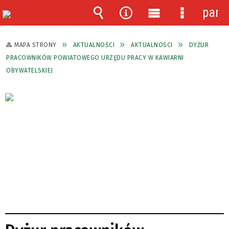
pane
Wyszukiwarka
Narzędzia
Menu
Menu
główne
szczegóło
MAPA STRONY
AKTUALNOŚCI
AKTUALNOŚCI
DYŻUR
PRACOWNIKÓW POWIATOWEGO URZĘDU PRACY W KAWIARNI
OBYWATELSKIEJ