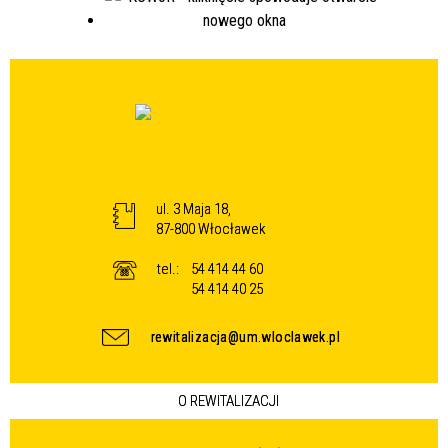
ul. 3 Maja 18,
87-800 Włocławek
tel.:
54 414 44 60
54 414 40 25
rewitalizacja@um.wloclawek.pl
O REWITALIZACJI