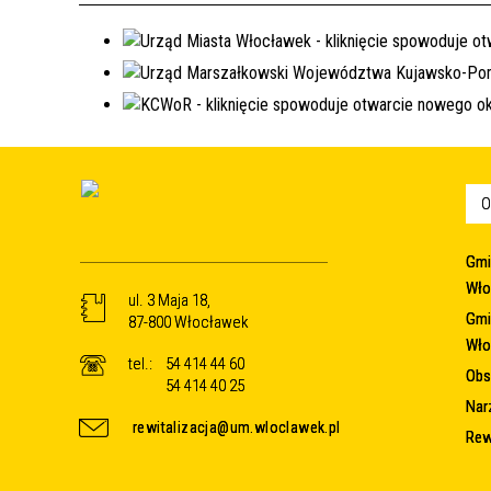
O
Gmi
Wło
ul. 3 Maja 18,
Gmi
87-800 Włocławek
Wło
tel.:
54 414 44 60
Obsz
54 414 40 25
Nar
rewitalizacja@um.wloclawek.pl
Rew