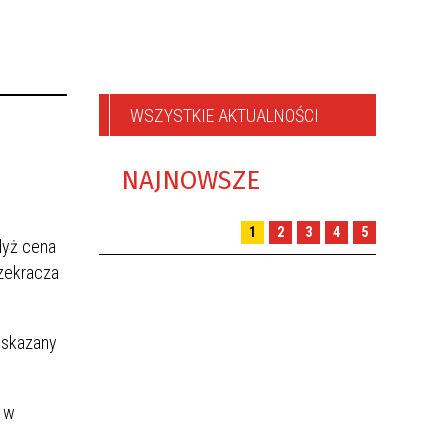
WSZYSTKIE AKTUALNOŚCI
NAJNOWSZE
1
2
3
4
5
dyż cena
rzekracza
wskazany
u w