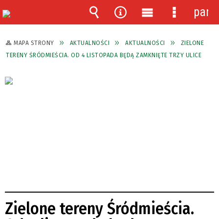
pane
Wyszukiwarka
Narzędzia
Menu
Menu
główne
szczegóło
MAPA STRONY
AKTUALNOŚCI
AKTUALNOŚCI
ZIELONE
TERENY ŚRÓDMIEŚCIA. OD 4 LISTOPADA BĘDĄ ZAMKNIĘTE TRZY ULICE
Zielone tereny Śródmieścia.