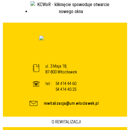
ul. 3 Maja 18,
87-800 Włocławek
tel.:
54 414 44 60
54 414 40 25
rewitalizacja@um.wloclawek.pl
O REWITALIZACJI