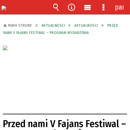
pane
Wyszukiwarka
Narzędzia
Menu
Menu
główne
szczegóło
MAPA STRONY
AKTUALNOŚCI
AKTUALNOŚCI
PRZED
NAMI V FAJANS FESTIWAL – PROGRAM WYDARZENIA
Przed nami V Fajans Festiwal –