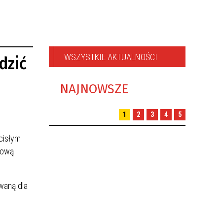
WSZYSTKIE AKTUALNOŚCI
dzić
NAJNOWSZE
1
2
3
4
5
cisłym
kową
waną dla