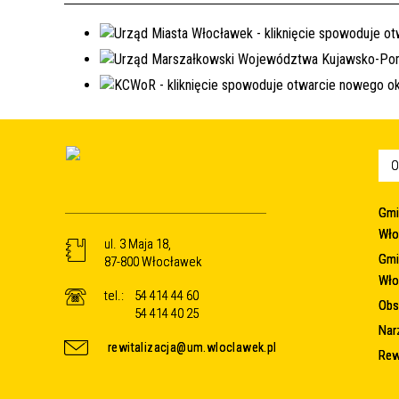
O
Gmi
Wło
ul. 3 Maja 18,
Gmi
87-800 Włocławek
Wło
tel.:
54 414 44 60
Obsz
54 414 40 25
Nar
rewitalizacja@um.wloclawek.pl
Rew