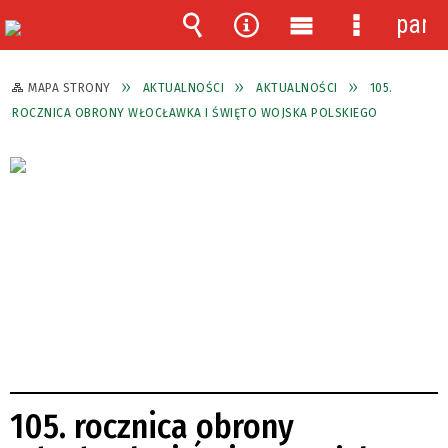
pane
Wyszukiwarka
Narzędzia
Menu
Menu
główne
szczegóło
MAPA STRONY
AKTUALNOŚCI
AKTUALNOŚCI
105.
ROCZNICA OBRONY WŁOCŁAWKA I ŚWIĘTO WOJSKA POLSKIEGO
105. rocznica obrony