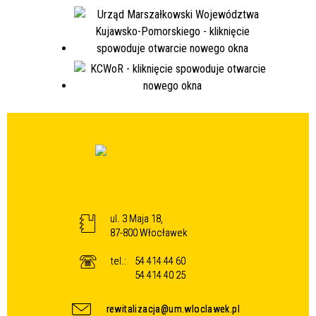
ul. 3 Maja 18,
87-800 Włocławek
tel.:
54 414 44 60
54 414 40 25
rewitalizacja@um.wloclawek.pl