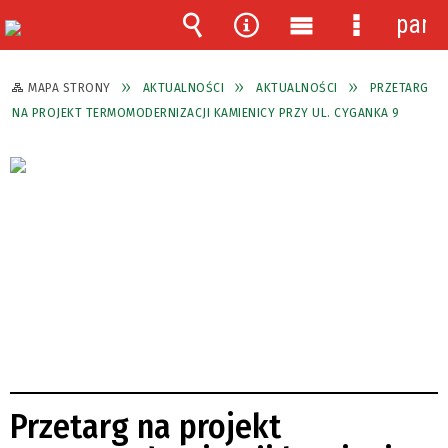
pane
Wyszukiwarka
Narzędzia
Menu
Menu
główne
szczegóło
MAPA STRONY
AKTUALNOŚCI
AKTUALNOŚCI
PRZETARG
NA PROJEKT TERMOMODERNIZACJI KAMIENICY PRZY UL. CYGANKA 9
Przetarg na projekt