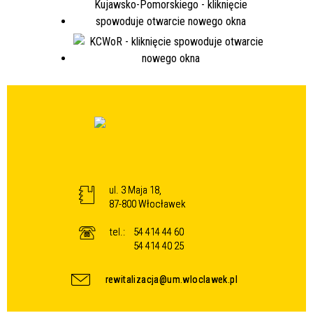
ul. 3 Maja 18,
87-800 Włocławek
tel.:
54 414 44 60
54 414 40 25
rewitalizacja@um.wloclawek.pl