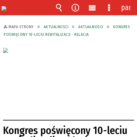
pane
Wyszukiwarka
Narzędzia
Menu
Menu
główne
szczegóło
MAPA STRONY
AKTUALNOŚCI
AKTUALNOŚCI
KONGRES
POŚWIĘCONY 10-LECIU REWITALIZACJI - RELACJA
Kongres poświęcony 10-leciu