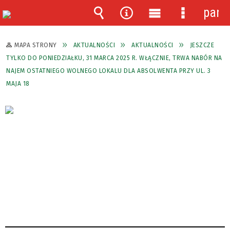
pane
Wyszukiwarka
Narzędzia
Menu
Menu
główne
szczegóło
MAPA STRONY
AKTUALNOŚCI
AKTUALNOŚCI
JESZCZE
TYLKO DO PONIEDZIAŁKU, 31 MARCA 2025 R. WŁĄCZNIE, TRWA NABÓR NA
NAJEM OSTATNIEGO WOLNEGO LOKALU DLA ABSOLWENTA PRZY UL. 3
MAJA 18