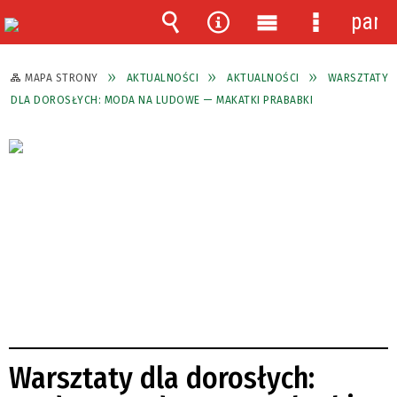
pane
Wyszukiwarka
Narzędzia
Menu
Menu
główne
szczegóło
MAPA STRONY
AKTUALNOŚCI
AKTUALNOŚCI
WARSZTATY
DLA DOROSŁYCH: MODA NA LUDOWE — MAKATKI PRABABKI
Warsztaty dla dorosłych: