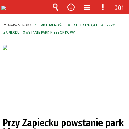
pane
Wyszukiwarka
Narzędzia
Menu
Menu
główne
szczegóło
MAPA STRONY
AKTUALNOŚCI
AKTUALNOŚCI
PRZY
ZAPIECKU POWSTANIE PARK KIESZONKOWY
Przy Zapiecku powstanie park