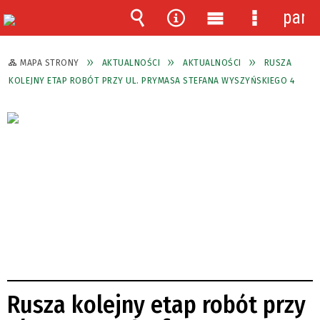
pane
Wyszukiwarka
Narzędzia
Menu
Menu
główne
szczegóło
MAPA STRONY
AKTUALNOŚCI
AKTUALNOŚCI
RUSZA
KOLEJNY ETAP ROBÓT PRZY UL. PRYMASA STEFANA WYSZYŃSKIEGO 4
Rusza kolejny etap robót przy