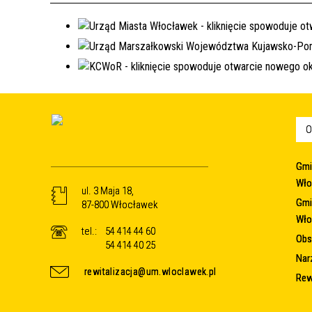
O
Gmi
Wło
ul. 3 Maja 18,
Gmi
87-800 Włocławek
Wło
tel.:
54 414 44 60
Obsz
54 414 40 25
Nar
rewitalizacja@um.wloclawek.pl
Rew