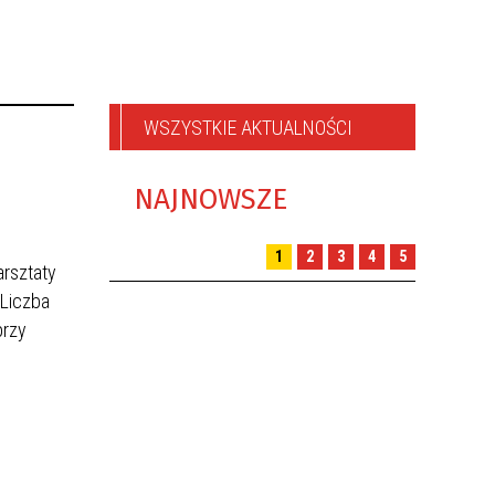
WSZYSTKIE AKTUALNOŚCI
NAJNOWSZE
1
2
3
4
5
arsztaty
 Liczba
przy